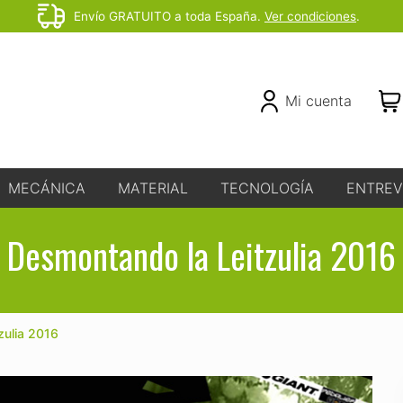
Envío GRATUITO a toda España.
Ver condiciones
.
Before
Header
Header
Mi cuenta
Right
MECÁNICA
MATERIAL
TECNOLOGÍA
ENTREV
Desmontando la Leitzulia 2016
zulia 2016