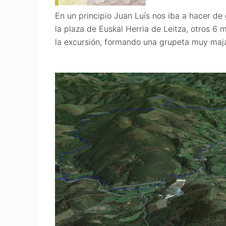
En un principio Juan Luís nos iba a hacer de
la plaza de Euskal Herria de Leitza, otros 6
la excursión, formando una grupeta muy maj