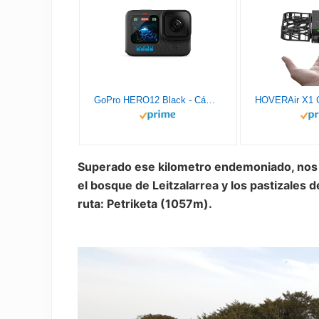
GoPro HERO12 Black - Cámara de acción a Prueba de Agua con Video 5.3K60 Ultra HD, Fotos de 27MP, HDR, Sensor de Imagen de 1/1.9", transmisión en Vivo, cámara Web, estabilización
Superado ese kilometro endemoniado, nos
el bosque de Leitzalarrea y los pastizales d
ruta: Petriketa (1057m).