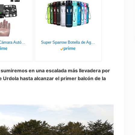
HOVERAir X1 Cámara Autónoma Voladora, Dron de Bolsillo con Video HDR, Despegue de la Palma, Rutas de Vuelo Inteligentes, Modo Sígueme, Cámara de Acción con Control Manos Libres, Negro (Combo)
Super Sparrow Botella de Agua Deportiva - 1000ml - Sin BPA
 sumiremos en una escalada más llevadera por
e Urdola hasta alcanzar el primer balcón de la