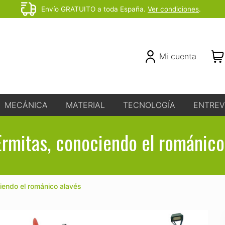
Envío GRATUITO a toda España.
Ver condiciones
.
Before
Header
Header
Mi cuenta
Right
MECÁNICA
MATERIAL
TECNOLOGÍA
ENTREV
Ermitas, conociendo el románico
iendo el románico alavés