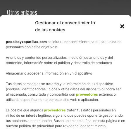
Otros enlaces
Contacta
Gestionar el consentimiento
de las cookies
Términos y condiciones de venta
Política de privacidad
pedalesyzapatillas.com
solicita tu consentimiento para usar tus datos
personales con estos objetivos:
Aviso Legal
Anuncios y contenido personalizados, medición de anuncios y del
Política de cookies
contenido, información sobre el público y desarrollo de productos
Uso de los contenidos del blog (CC)
Almacenar o acceder a información en un dispositivo
Afiliación
Tus datos personales se tratarán y la información de tu dispositivo
(cookies, identificadores únicos y otros datos del dispositivo) podrá ser
almacenada, consultada y compartida con
proveedores
externos o
La web de Pedalesyzapatillas utiliza programas de afiliación.
utilizada específicamente por este sitio web o aplicación.
¿Qué significa esto?
Cuando recomiendo algún producto, pongo enlaces a tiendas
Es posible que algunos
proveedores
traten tus datos personales en
online que utilizo y, por cada compra que realizas, me llevo
virtud de un interés legítimo, algo a lo que puedes oponerte gestionando
tus opciones a continuación. Busca un enlace al final de esta página o en
una comisión sin que a ti te cueste más dinero.
nuestra política de privacidad para revocar el consentimiento.
Esas comisiones me permiten seguir manteniendo esta web,