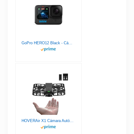
GoPro HERO12 Black - Cámara de acción a Prueba de Agua con Video 5.3K60 Ultra HD, Fotos de 27MP, HDR, Sensor de Imagen de 1/1.9", transmisión en Vivo, cámara Web, estabilización
HOVERAir X1 Cámara Autónoma Voladora, Dron de Bolsillo con Video HDR, Despegue de la Palma, Rutas de Vuelo Inteligentes, Modo Sígueme, Cámara de Acción con Control Manos Libres, Negro (Combo)