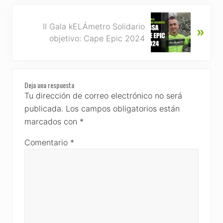
i
o
N
u
II Gala kELÁmetro Solidario
»
e
s
objetivo: Cape Epic 2024
x
P
t
o
P
s
Reader
o
t
Deja una respuesta
s
Interactions
Tu dirección de correo electrónico no será
:
t
publicada.
Los campos obligatorios están
:
marcados con
*
Comentario
*