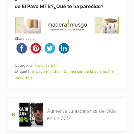
de El Pavo MTB?¿Qué te ha parecido?
Share this...
Categoría:
Marchas BTT
Etiqueta:
el pavo marcha mtb
,
muniain de la solana
,
X el
pavo mtb
P
Aumenta tu esperanza de vida
«
r
en un 30%
e
v