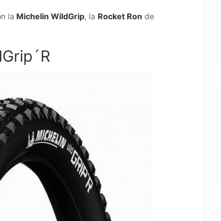
n la
Michelin WildGrip
, la
Rocket Ron
de
dGrip´R