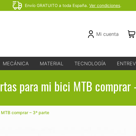
Envío GRATUITO a toda España.
Ver condiciones
.
Before
Header
Header
Mi cuenta
Right
MECÁNICA
MATERIAL
TECNOLOGÍA
ENTREV
rtas para mi bici MTB comprar 
i MTB comprar – 3ª parte