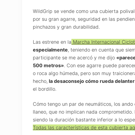
WildGrip se vende como una cubierta polival
por su gran agarre, seguridad en las pendiente
pinchazos y gran durabilidad.
Las estrene en la
Marcha Internacional Ciclot
especialmente
, teniendo en cuenta que sie
participante se me acercó y me dijo
«parece
500 metros»
. Con ese agarre puede parece
o roca algo húmeda, pero son muy traicione
hecho,
la desaconsejo cómo rueda delanter
el bordillo.
Cómo tengo un par de neumáticos, los ando 
llaneo, que no implican nada comprometido. 
siendo la duración bastante inferior a lo esp
Todas las características de esta cubierta aq