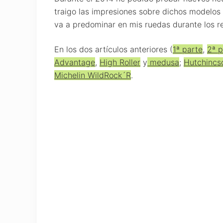
traigo las impresiones sobre dichos modelos 
va a predominar en mis ruedas durante los r
En los dos artículos anteriores (
1ª parte
,
2ª p
Advantage
,
High Roller
y
medusa
;
Hutchincs
Michelin WildRock´R
.