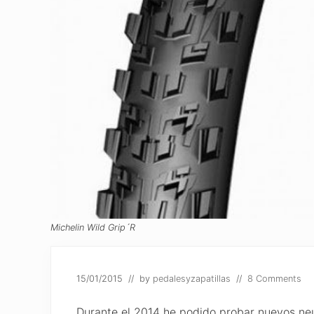
Michelin Wild Grip´R
15/01/2015
// by
pedalesyzapatillas
//
8 Comments
Durante el 2014 he podido probar nuevos neu