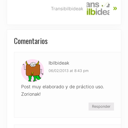
N
u
»
e
Transibilbideak
s
x
P
t
o
P
s
Reader
o
Comentarios
t
s
Interactions
:
t
:
Ibilbideak
06/02/2013 at 8:43 pm
Post muy elaborado y de práctico uso.
Zorionak!
Responder