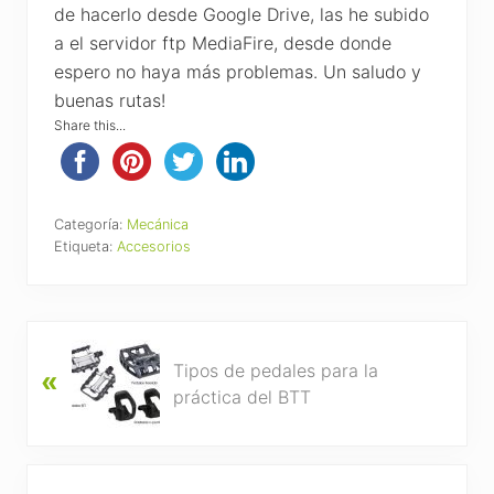
de hacerlo desde Google Drive, las he subido
a el servidor ftp MediaFire, desde donde
espero no haya más problemas. Un saludo y
buenas rutas!
Share this...
Categoría:
Mecánica
Etiqueta:
Accesorios
P
Tipos de pedales para la
«
r
práctica del BTT
e
v
i
o