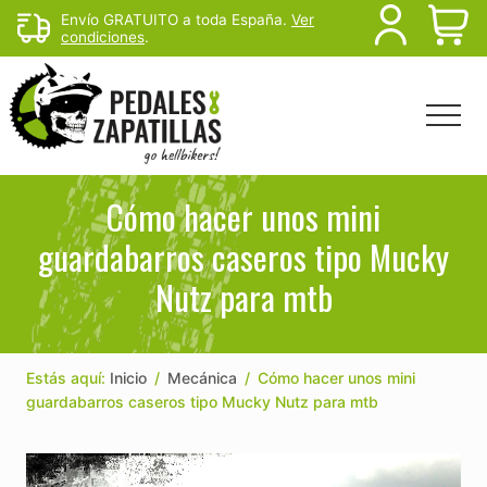
Menu
Skip
Skip
Skip
Envío GRATUITO a toda España.
Ver
B
condiciones
.
to
to
to
main
primary
footer
H
content
sidebar
Menu
Head
Righ
Rutas
de
Cómo hacer unos mini
mtb
guardabarros caseros tipo Mucky
y
senderismo
Nutz para mtb
para
escapar
del
sofá
Estás aquí:
Inicio
/
Mecánica
/
Cómo hacer unos mini
guardabarros caseros tipo Mucky Nutz para mtb