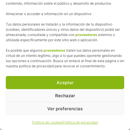
contenido, información sobre el público y desarrollo de productos
noooo me carga!! porfavor alguien que me
lo mande!!
analopez772009@hotmail.com
Almacenar o acceder a información en un dispositivo
Tus datos personales se tratarán y la información de tu dispositivo
Responder
(cookies, identificadores únicos y otros datos del dispositivo) podrá ser
almacenada, consultada y compartida con
proveedores
externos o
utilizada específicamente por este sitio web o aplicación.
Es posible que algunos
proveedores
traten tus datos personales en
pedalesyzapatillas
virtud de un interés legítimo, algo a lo que puedes oponerte gestionando
tus opciones a continuación. Busca un enlace al final de esta página o en
19/04/2013 at 5:10 am
nuestra política de privacidad para revocar el consentimiento.
Enviados.
Aceptar
Responder
Rechazar
Ver preferencias
Política de cookies
Política de privacidad
mtb valdeavero