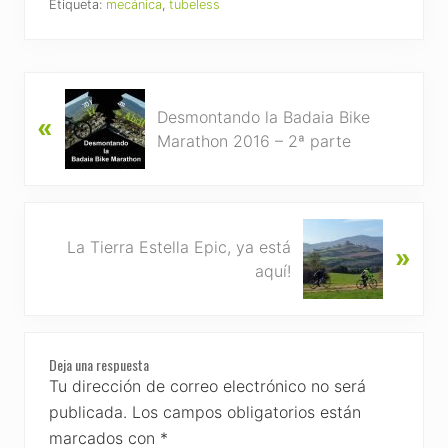
Etiqueta:
mecánica
,
tubeless
P
Desmontando la Badaia Bike
«
r
Marathon 2016 – 2ª parte
e
v
i
o
N
u
La Tierra Estella Epic, ya está
»
e
s
aquí!
x
P
t
o
P
s
Reader
o
t
Deja una respuesta
s
Interactions
Tu dirección de correo electrónico no será
:
t
publicada.
Los campos obligatorios están
:
marcados con
*