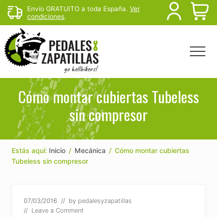
Menu
Skip
Skip
Skip
Envío GRATUITO a toda España.
Ver
B
condiciones
.
to
to
to
main
primary
footer
H
content
sidebar
Menu
Head
Righ
Rutas
de
Cómo montar cubiertas Tubeless
mtb
sin compresor
y
senderismo
para
escapar
del
Estás aquí:
Inicio
/
Mecánica
/
Cómo montar cubiertas
sofá
Tubeless sin compresor
07/03/2016
// by
pedalesyzapatillas
//
Leave a Comment