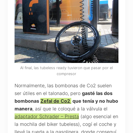
Al final, las tubeless ready tuvieron que pasar por el
compresor
Normalmente, las bombonas de Co2 suelen
ser útiles en el talonado, pero
gasté las dos
bombonas
Zefal de Co2
que tenía y no hubo
manera
, así que le coloqué a la válvula el
adaptador Schrader – Presta
(algo esencial en
la mochila del biker tubeless), cogí el coche y
llevé la rueda a la gasolinera, donde conseguí