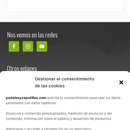
Footer
Nos vemos en las redes
Otros enlaces
Contacta
Gestionar el consentimiento
de las cookies
Términos y condiciones de venta
Política de privacidad
pedalesyzapatillas.com
solicita tu consentimiento para usar tus datos
personales con estos objetivos:
Aviso Legal
Anuncios y contenido personalizados, medición de anuncios y del
Política de cookies
contenido, información sobre el público y desarrollo de productos
Uso de los contenidos del blog (CC)
Almacenar o acceder a información en un dispositivo