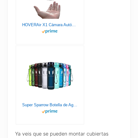
HOVERAir X1 Cámara Autónoma Voladora, Dron de Bolsillo con Video HDR, Despegue de la Palma, Rutas de Vuelo Inteligentes, Modo Sígueme, Cámara de Acción con Control Manos Libres, Negro (Combo)
Super Sparrow Botella de Agua Deportiva - 1000ml - Sin BPA
Ya veis que se pueden montar cubiertas