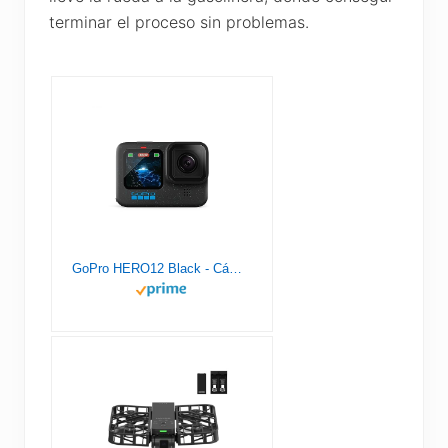
terminar el proceso sin problemas.
GoPro HERO12 Black - Cámara de acción a Prueba de Agua con Video 5.3K60 Ultra HD, Fotos de 27MP, HDR, Sensor de Imagen de 1/1.9", transmisión en Vivo, cámara Web, estabilización