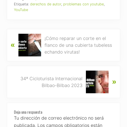
Etiqueta:
derechos de autor
,
problemas con youtube
,
YouTube
P
¡Cómo reparar un corte en el
«
r
flanco de una cubierta tubeless
e
echando virutas!
v
i
o
N
u
34ª Cicloturista Internacional
»
e
s
Bilbao-Bilbao 2023
x
P
t
o
P
s
Reader
o
t
Deja una respuesta
s
Interactions
Tu dirección de correo electrónico no será
:
t
publicada.
Los campos obligatorios están