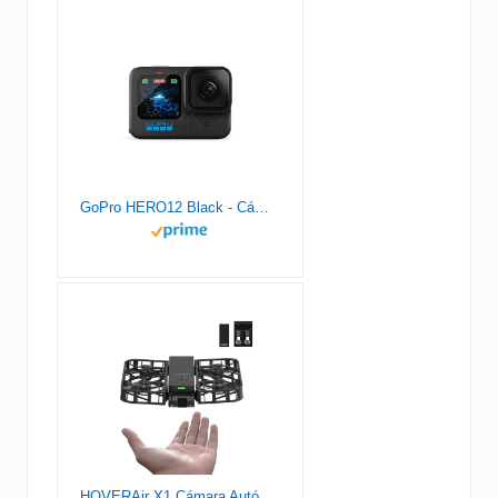
GoPro HERO12 Black - Cámara de acción a Prueba de Agua con Video 5.3K60 Ultra HD, Fotos de 27MP, HDR, Sensor de Imagen de 1/1.9", transmisión en Vivo, cámara Web, estabilización
HOVERAir X1 Cámara Autónoma Voladora, Dron de Bolsillo con Video HDR, Despegue de la Palma, Rutas de Vuelo Inteligentes, Modo Sígueme, Cámara de Acción con Control Manos Libres, Negro (Combo)