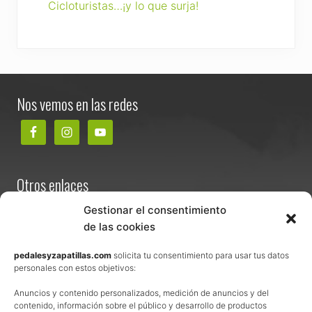
Cicloturistas…¡y lo que surja!
Footer
Nos vemos en las redes
Otros enlaces
Contacta
Gestionar el consentimiento
de las cookies
Términos y condiciones de venta
Política de privacidad
pedalesyzapatillas.com
solicita tu consentimiento para usar tus datos
personales con estos objetivos:
Aviso Legal
Anuncios y contenido personalizados, medición de anuncios y del
Política de cookies
contenido, información sobre el público y desarrollo de productos