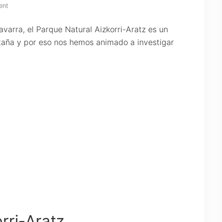
ent
varra, el Parque Natural Aizkorri-Aratz es un
taña y por eso nos hemos animado a investigar
rri-Aratz