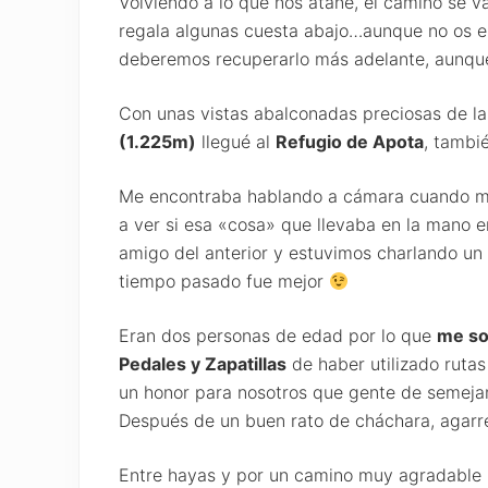
Volviendo a lo que nos atañe, el camino se 
regala algunas cuesta abajo…aunque no os 
deberemos recuperarlo más adelante, aunqu
Con unas vistas abalconadas preciosas de la
(1.225m)
llegué al
Refugio de Apota
, tambi
Me encontraba hablando a cámara cuando m
a ver si esa «cosa» que llevaba en la mano 
amigo del anterior y estuvimos charlando un
tiempo pasado fue mejor
Eran dos personas de edad por lo que
me so
Pedales y Zapatillas
de haber utilizado ruta
un honor para nosotros que gente de semejan
Después de un buen rato de cháchara, agarré 
Entre hayas y por un camino muy agradable 