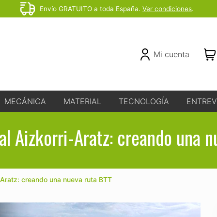
Envío GRATUITO a toda España.
Ver condiciones
.
Before
Header
Header
Mi cuenta
Right
MECÁNICA
MATERIAL
TECNOLOGÍA
ENTREV
al Aizkorri-Aratz: creando una n
-Aratz: creando una nueva ruta BTT