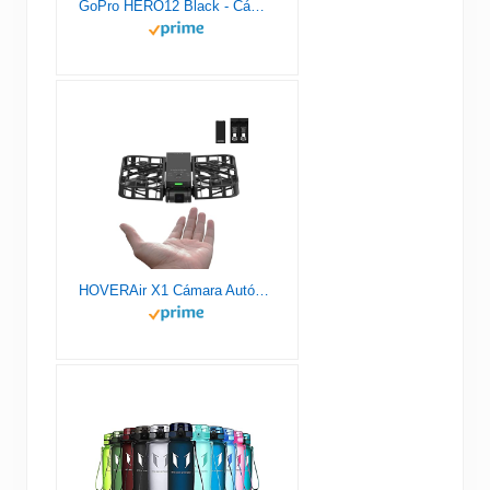
GoPro HERO12 Black - Cámara de acción a Prueba de Agua con Video 5.3K60 Ultra HD, Fotos de 27MP, HDR, Sensor de Imagen de 1/1.9", transmisión en Vivo, cámara Web, estabilización
HOVERAir X1 Cámara Autónoma Voladora, Dron de Bolsillo con Video HDR, Despegue de la Palma, Rutas de Vuelo Inteligentes, Modo Sígueme, Cámara de Acción con Control Manos Libres, Negro (Combo)