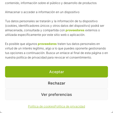
contenido, información sobre el público y desarrollo de productos
Si queréis más
información sobre estos GPS
Almacenar o acceder a información en un dispositivo
podéis verla en Amazon
a través de los
Tus datos personales se tratarán y la información de tu dispositivo
siguientes enlaces:
(cookies, identificadores únicos y otros datos del dispositivo) podrá ser
almacenada, consultada y compartida con
proveedores
externos o
Garmin eTrex 30x
utilizada específicamente por este sitio web o aplicación.
Garmin etrex 20x
Es posible que algunos
proveedores
traten tus datos personales en
virtud de un interés legítimo, algo a lo que puedes oponerte gestionando
tus opciones a continuación. Busca un enlace al final de esta página o en
Sea cual sea vuestra elección, todos estos
nuestra política de privacidad para revocar el consentimiento.
aparatos os guiaran de manera fiable y
segura.
Aceptar
¿Usas algún aparato de posicionamiento?
Rechazar
¿Cual? ¿Qué opinión te merece?
Ver preferencias
Share this...
Política de cookies
Política de privacidad