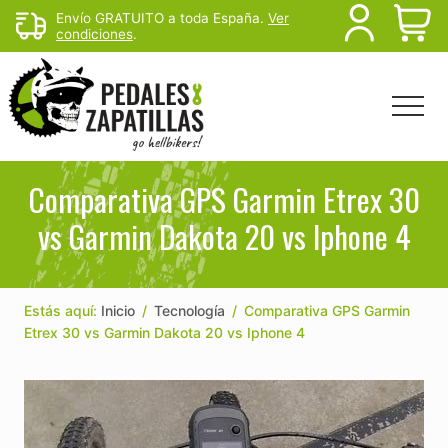
Menu
Skip
Skip
Skip
Envío GRATUITO a toda España.
Ver
B
condiciones
.
to
to
to
main
primary
footer
H
content
sidebar
Menu
Head
Righ
Rutas
de
Comparativa GPS Garmin Etrex 30
mtb
vs Garmin Dakota 20 vs Iphone 4
y
senderismo
para
escapar
del
Estás aquí:
Inicio
/
Tecnología
/
Comparativa GPS Garmin
sofá
Etrex 30 vs Garmin Dakota 20 vs Iphone 4