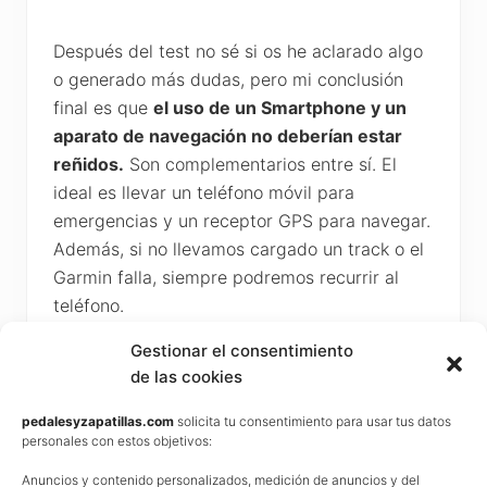
Después del test no sé si os he aclarado algo
o generado más dudas, pero mi conclusión
final es que
el uso de un Smartphone y un
aparato de navegación no deberían estar
reñidos.
Son complementarios entre sí. El
ideal es llevar un teléfono móvil para
emergencias y un receptor GPS para navegar.
Además, si no llevamos cargado un track o el
Garmin falla, siempre podremos recurrir al
teléfono.
Gestionar el consentimiento
Respecto a los Garmin, diré que es cuestión
de las cookies
de prioridades.
El Dakota 20 es más
accesible y tiene una pantalla superior,
pedalesyzapatillas.com
solicita tu consentimiento para usar tus datos
personales con estos objetivos:
frente al Etrex 30 que tiene más parámetros
de medición y una pantalla de mayor calidad.
Anuncios y contenido personalizados, medición de anuncios y del