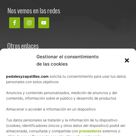
Footer
Nos vemos en las redes
Otros enlaces
Contacta
Gestionar el consentimiento
de las cookies
Términos y condiciones de venta
Política de privacidad
pedalesyzapatillas.com
solicita tu consentimiento para usar tus datos
personales con estos objetivos:
Aviso Legal
Anuncios y contenido personalizados, medición de anuncios y del
Política de cookies
contenido, información sobre el público y desarrollo de productos
Uso de los contenidos del blog (CC)
Almacenar o acceder a información en un dispositivo
Afiliación
Tus datos personales se tratarán y la información de tu dispositivo
(cookies, identificadores únicos y otros datos del dispositivo) podrá ser
almacenada, consultada y compartida con
proveedores
externos o
La web de Pedalesyzapatillas utiliza programas de afiliación.