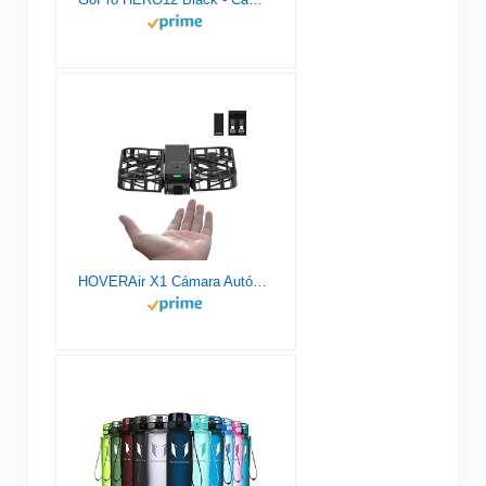
HOVERAir X1 Cámara Autónoma Voladora, Dron de Bolsillo con Video HDR, Despegue de la Palma, Rutas de Vuelo Inteligentes, Modo Sígueme, Cámara de Acción con Control Manos Libres, Negro (Combo)