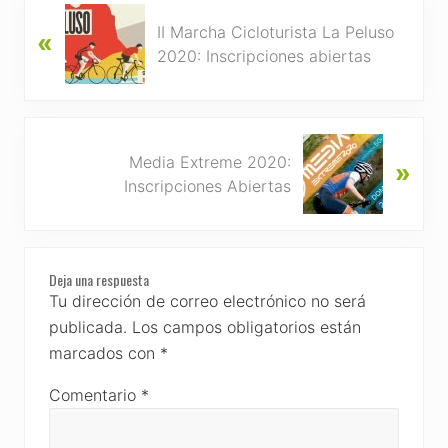
P
II Marcha Cicloturista La Peluso
«
r
2020: Inscripciones abiertas
e
v
i
o
N
u
Media Extreme 2020:
»
e
s
Inscripciones Abiertas
x
P
t
o
P
s
Reader
o
t
Deja una respuesta
s
Interactions
Tu dirección de correo electrónico no será
:
t
publicada.
Los campos obligatorios están
:
marcados con
*
Comentario
*