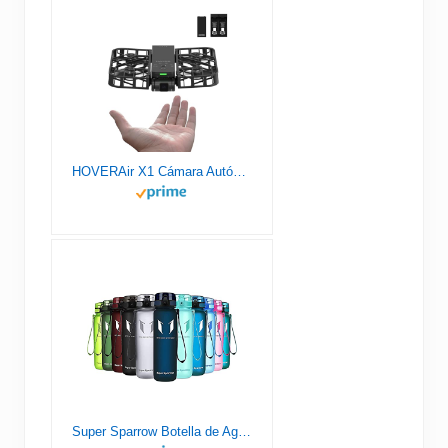
HOVERAir X1 Cámara Autónoma Voladora, Dron de Bolsillo con Video HDR, Despegue de la Palma, Rutas de Vuelo Inteligentes, Modo Sígueme, Cámara de Acción con Control Manos Libres, Negro (Combo)
Super Sparrow Botella de Agua Deportiva - 1000ml - Sin BPA