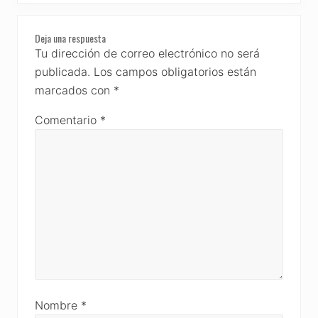
o
P
s
Reader
o
t
Deja una respuesta
s
Interactions
Tu dirección de correo electrónico no será
:
t
publicada.
Los campos obligatorios están
:
marcados con
*
Comentario
*
Nombre
*