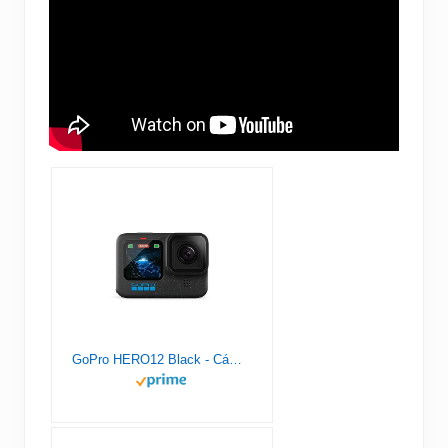
GoPro HERO12 Black - Cámara de acción a Prueba de Agua con Video 5.3K60 Ultra HD, Fotos de 27MP, HDR, Sensor de Imagen de 1/1.9", transmisión en Vivo, cámara Web, estabilización