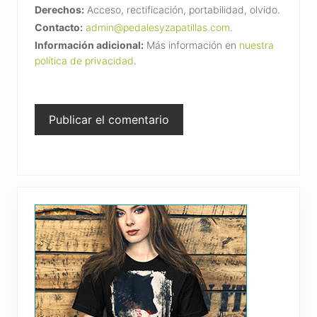
Derechos:
Acceso, rectificación, portabilidad, olvido.
Contacto:
admin@pedalesyzapatillas.com
.
Información adicional:
Más información en
nuestra
política de privacidad
.
Primary
Sidebar