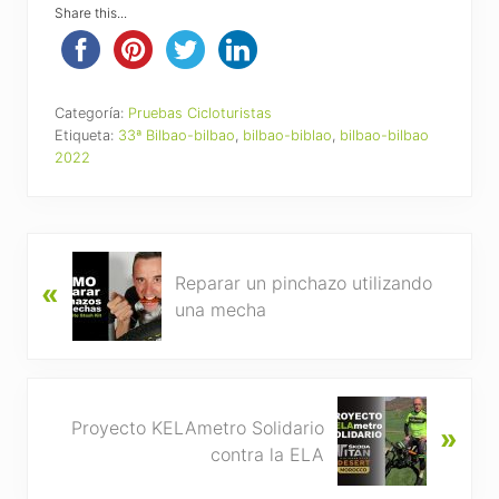
Share this...
Categoría:
Pruebas Cicloturistas
Etiqueta:
33ª Bilbao-bilbao
,
bilbao-biblao
,
bilbao-bilbao
2022
P
Reparar un pinchazo utilizando
«
r
una mecha
e
v
i
o
N
u
Proyecto KELAmetro Solidario
»
e
s
contra la ELA
x
P
t