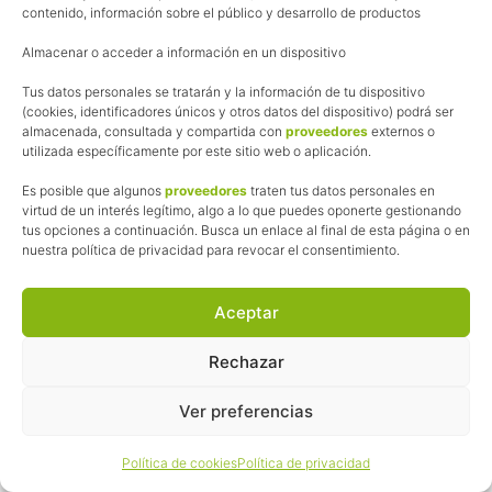
contenido, información sobre el público y desarrollo de productos
Sigue este blog en Bloglovin
Almacenar o acceder a información en un dispositivo
Tus datos personales se tratarán y la información de tu dispositivo
(cookies, identificadores únicos y otros datos del dispositivo) podrá ser
almacenada, consultada y compartida con
proveedores
externos o
utilizada específicamente por este sitio web o aplicación.
Es posible que algunos
proveedores
traten tus datos personales en
Comentarios recientes
virtud de un interés legítimo, algo a lo que puedes oponerte gestionando
tus opciones a continuación. Busca un enlace al final de esta página o en
nuestra política de privacidad para revocar el consentimiento.
pedalesyzapatillas
en
¿Es el fin de las
pruebas BTT?
Aceptar
Jorge
en
¿Es el fin de las pruebas BTT?
Rechazar
pedalesyzapatillas
en
Calendario Ciclista
2026 de pruebas BTT, Grável,
Ver preferencias
Cicloturistas…¡y lo que surja!
Política de cookies
Política de privacidad
pedalesyzapatillas
en
Calendario Ciclista