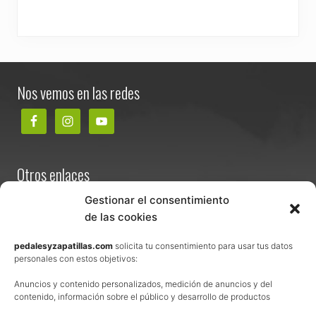
Footer
Nos vemos en las redes
Otros enlaces
Contacta
Gestionar el consentimiento
de las cookies
Términos y condiciones de venta
Política de privacidad
pedalesyzapatillas.com
solicita tu consentimiento para usar tus datos
personales con estos objetivos:
Aviso Legal
Anuncios y contenido personalizados, medición de anuncios y del
Política de cookies
contenido, información sobre el público y desarrollo de productos
Uso de los contenidos del blog (CC)