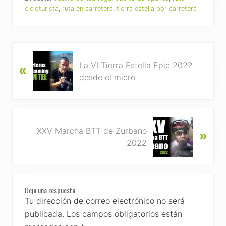
cicloturista
,
ruta en carretera
,
tierra estella por carretera
P
La VI Tierra Estella Epic 2022
«
r
desde el micro
e
v
i
o
N
u
XXV Marcha BTT de Zurbano
»
e
s
2022
x
P
t
o
P
s
Reader
o
t
Deja una respuesta
s
Interactions
Tu dirección de correo electrónico no será
:
t
publicada.
Los campos obligatorios están
: