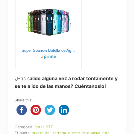
Super Sparrow Botella de Agua Deportiva - 1000ml - Sin BPA
¿Has s
alido alguna vez a rodar tontamente y
se te a ido de las manos? Cuéntanoslo!
Share this...
Categoría:
Rutas BTT
Etiqueta:
puerto de lizarraga
,
puerto de opakua
,
ruta