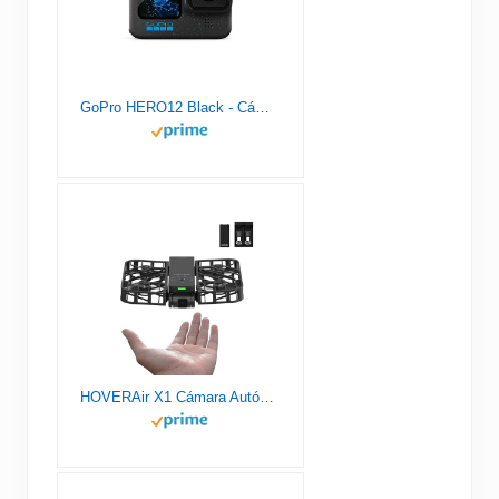
GoPro HERO12 Black - Cámara de acción a Prueba de Agua con Video 5.3K60 Ultra HD, Fotos de 27MP, HDR, Sensor de Imagen de 1/1.9", transmisión en Vivo, cámara Web, estabilización
HOVERAir X1 Cámara Autónoma Voladora, Dron de Bolsillo con Video HDR, Despegue de la Palma, Rutas de Vuelo Inteligentes, Modo Sígueme, Cámara de Acción con Control Manos Libres, Negro (Combo)