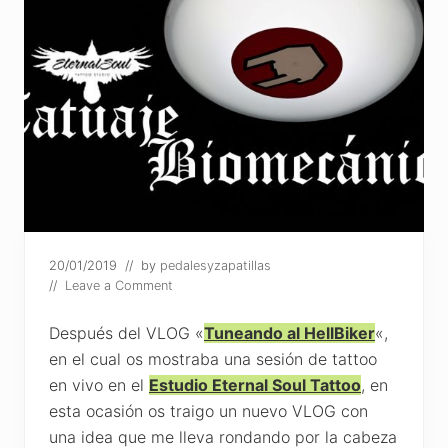
20/01/2019
// by
pedalesyzapatillas
//
Leave a Comment
Después del VLOG «
Tuneando al HellBiker
«,
en el cual os mostraba una sesión de tattoo
en vivo en el
Estudio Eternal Soul Tattoo
, en
esta ocasión os traigo un nuevo VLOG con
una idea que me lleva rondando por la cabeza