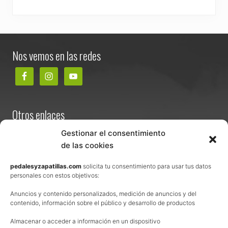
Footer
Nos vemos en las redes
Otros enlaces
Contacta
Gestionar el consentimiento
de las cookies
Términos y condiciones de venta
Política de privacidad
pedalesyzapatillas.com
solicita tu consentimiento para usar tus datos
personales con estos objetivos:
Aviso Legal
Anuncios y contenido personalizados, medición de anuncios y del
Política de cookies
contenido, información sobre el público y desarrollo de productos
Uso de los contenidos del blog (CC)
Almacenar o acceder a información en un dispositivo