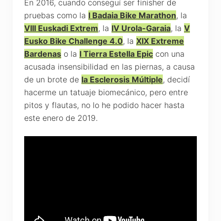
En 2016, cuando conseguí ser finisher de
pruebas como la
I Badaia Bike Marathon
, la
VIII Euskadi Extrem
, la
IV Urola-Garaia
, la
V
Eusko Bike Challenge 4.0
, la
XIX Extreme
Bardenas
o la
I Tierra Estella Epic
con una
acusada insensibilidad en las piernas, a causa
de un brote de
la Esclerosis Múltiple
, decidí
hacerme un tatuaje biomecánico, pero entre
pitos y flautas, no lo he podido hacer hasta
este enero de 2019.