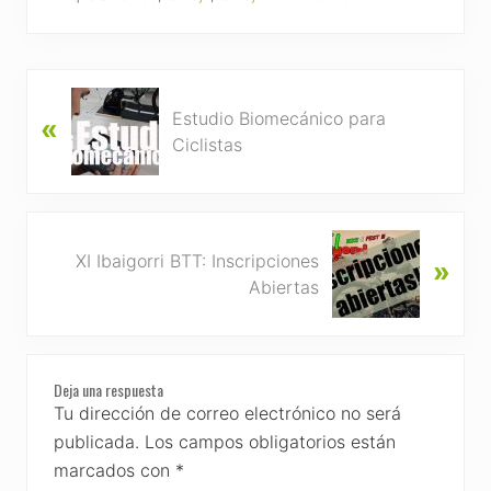
P
Estudio Biomecánico para
«
r
Ciclistas
e
v
i
o
N
u
XI Ibaigorri BTT: Inscripciones
»
e
s
Abiertas
x
P
t
o
P
s
Reader
o
t
Deja una respuesta
s
Interactions
Tu dirección de correo electrónico no será
:
t
publicada.
Los campos obligatorios están
:
marcados con
*