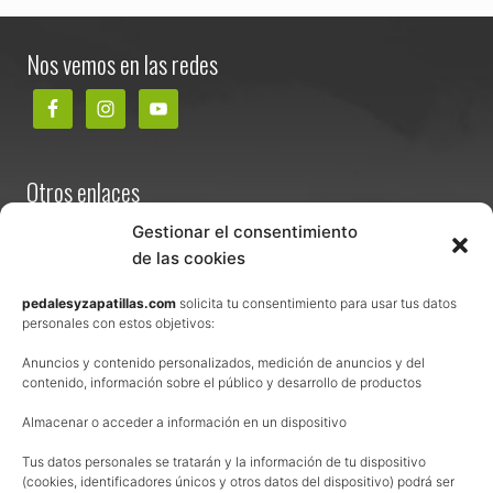
Footer
Nos vemos en las redes
Otros enlaces
Contacta
Gestionar el consentimiento
de las cookies
Términos y condiciones de venta
Política de privacidad
pedalesyzapatillas.com
solicita tu consentimiento para usar tus datos
personales con estos objetivos:
Aviso Legal
Anuncios y contenido personalizados, medición de anuncios y del
Política de cookies
contenido, información sobre el público y desarrollo de productos
Uso de los contenidos del blog (CC)
Almacenar o acceder a información en un dispositivo
Afiliación
Tus datos personales se tratarán y la información de tu dispositivo
(cookies, identificadores únicos y otros datos del dispositivo) podrá ser