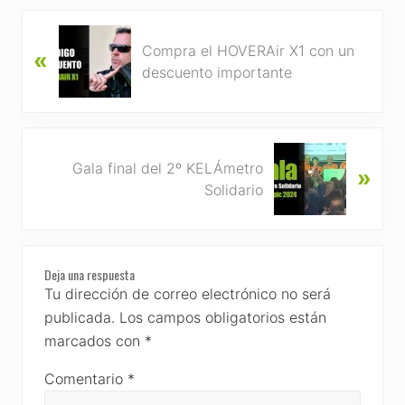
P
Compra el HOVERAir X1 con un
«
r
descuento importante
e
v
i
o
N
u
Gala final del 2º KELÁmetro
»
e
s
Solidario
x
P
t
o
P
s
Reader
o
t
Deja una respuesta
s
Interactions
Tu dirección de correo electrónico no será
:
t
publicada.
Los campos obligatorios están
:
marcados con
*
Comentario
*