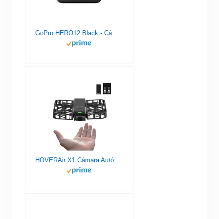
GoPro HERO12 Black - Cámara de acción a Prueba de Agua con Video 5.3K60 Ultra HD, Fotos de 27MP, HDR, Sensor de Imagen de 1/1.9", transmisión en Vivo, cámara Web, estabilización
HOVERAir X1 Cámara Autónoma Voladora, Dron de Bolsillo con Video HDR, Despegue de la Palma, Rutas de Vuelo Inteligentes, Modo Sígueme, Cámara de Acción con Control Manos Libres, Negro (Combo)