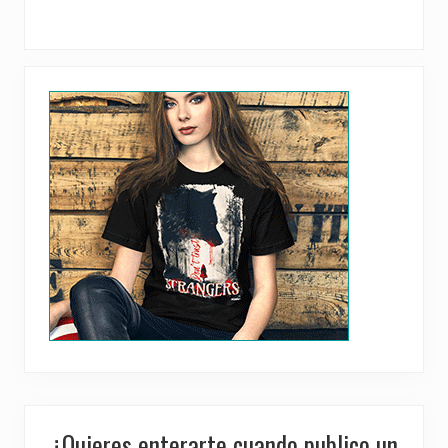
Primary
Sidebar
¿Quieres enterarte cuando publico un